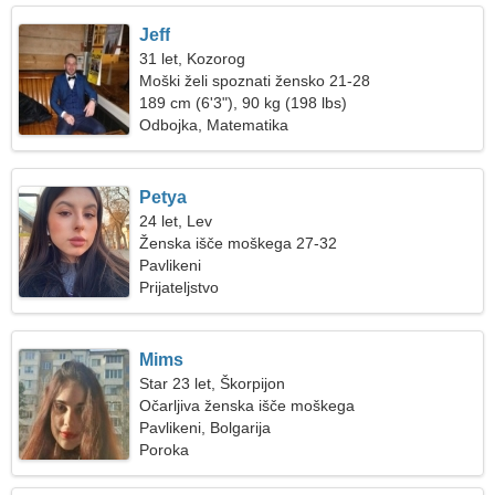
Jeff
31 let, Kozorog
Moški želi spoznati žensko 21-28
189 cm (6'3"), 90 kg (198 lbs)
Odbojka, Matematika
Petya
24 let, Lev
Ženska išče moškega 27-32
Pavlikeni
Prijateljstvo
Mims
Star 23 let, Škorpijon
Očarljiva ženska išče moškega
Pavlikeni, Bolgarija
Poroka