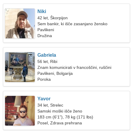
Niki
42 let, Škorpijon
Sem bankir, ki išče zasanjano žensko
Pavlikeni
Družina
Gabriela
56 let, Ribi
Znam komunicirati v francoščini, ruščini
Pavlikeni, Bolgarija
Poroka
Yavor
34 let, Strelec
Samski moški išče ženo
183 cm (6'1"), 78 kg (171 lbs)
Posel, Zdrava prehrana