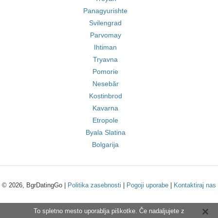
Panagyurishte
Svilengrad
Parvomay
Ihtiman
Tryavna
Pomorie
Nesebăr
Kostinbrod
Kavarna
Etropole
Byala Slatina
Bolgarija
© 2026, BgrDatingGo |
Politika zasebnosti
|
Pogoji uporabe
|
Kontaktiraj nas
To spletno mesto uporablja piškotke. Če nadaljujete z