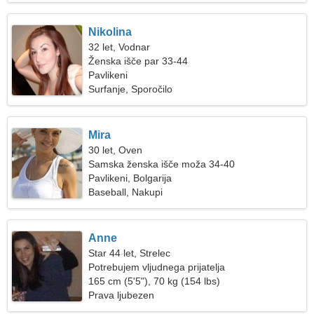
Nikolina
32 let, Vodnar
Ženska išče par 33-44
Pavlikeni
Surfanje, Sporočilo
Mira
30 let, Oven
Samska ženska išče moža 34-40
Pavlikeni, Bolgarija
Baseball, Nakupi
Anne
Star 44 let, Strelec
Potrebujem vljudnega prijatelja
165 cm (5'5"), 70 kg (154 lbs)
Prava ljubezen