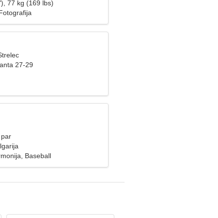
), 77 kg (169 lbs)
otografija
Strelec
fanta 27-29
 par
garija
rmonija, Baseball