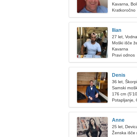
Kavarna, Bol
Kratkoročno
Ilian
27 let, Vodna
Moški išče ž
Kavarna
Pravi odnos
Denis
36 let, Škorp
Samski mošk
176 cm (5'10
Potapljanje,
Anne
25 let, Devic
Ženska išče