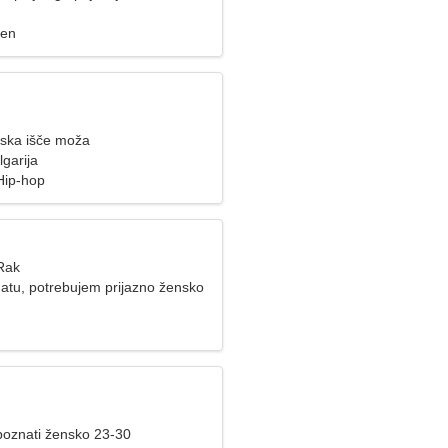
zen
ska išče moža
garija
 Hip-hop
 Rak
atu, potrebujem prijazno žensko
spoznati žensko 23-30