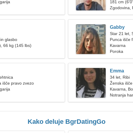
garija
181 cm (6'0"
Zgodovina, F
Gabby
Star 21 let, 
in glasbo
Punca išče 
, 66 kg (145 lbs)
Kavarna
Poroka
Emma
Tehtnica
34 let, Ribi
 išče pravo zvezo
Ženska išče
garija
Kavarna, Bol
Notranja ha
Kako deluje BgrDatingGo