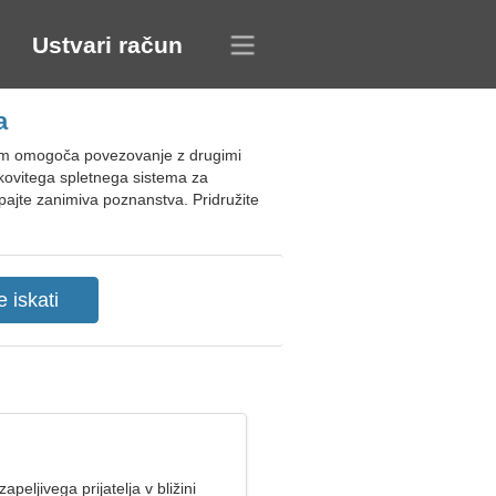
Ustvari račun
a
 vam omogoča povezovanje z drugimi
kovitega spletnega sistema za
epajte zanimiva poznanstva. Pridružite
peljivega prijatelja v bližini