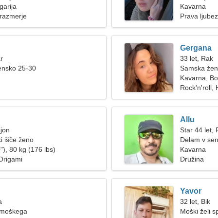
garija
Kavarna
 razmerje
Prava ljube
Gergana
r
33 let, Rak
ensko 25-30
Samska žen
Kavarna, Bol
Rock'n'roll,
Allu
ijon
Star 44 let,
i išče ženo
Delam v sen
"), 80 kg (176 lbs)
Kavarna
 Origami
Družina
Yavor
a
32 let, Bik
 moškega
Moški želi 