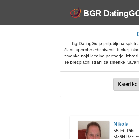
BgrDatingGo je priljubljena splet
člani, uporabo edinstvenih funkcij i
zmenke najti idealne partnerje, izbrat
se brezplačni strani za zmenke Kavarn
Nikola
55 let, Ribi
Moški išče s