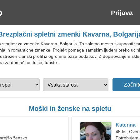
Prijava
Brezplačni spletni zmenki Kavarna, Bolgarij
na storitev za zmenke Kavarna, Bolgarija. To spletno mesto skupnosti
skanja in romantične zmenke. Projekt pomaga samskim ljudem preko učin
i ustrezen članski profil iz ogromne baze podatkov. Z dopisovanjem skl
a za domačine, tujce, turiste.
Moški in ženske na spletu
Katerina
45 let, Oven
tarejšo žensko
Potrebujem za